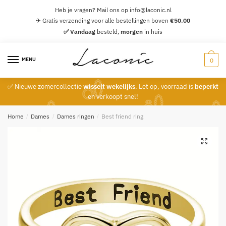
Skip
Skip
Heb je vragen? Mail ons op info@laconic.nl
to
to
✈ Gratis verzending voor alle bestellingen boven
€
50.00
navigation
content
✅ Vandaag
besteld,
morgen
in huis
MENU
0
✅ Nieuwe zomercollectie
wisselt wekelijks
. Let op, voorraad is
beperkt
en verkoopt snel!
Home
/
Dames
/
Dames ringen
/
Best friend ring
🔍