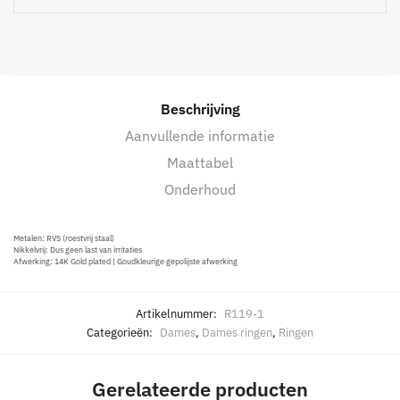
Beschrijving
Aanvullende informatie
Maattabel
Onderhoud
Metalen: RVS (roestvrij staal)
Nikkelvrij: Dus geen last van irritaties
Afwerking: 14K Gold plated | Goudkleurige gepolijste afwerking
Artikelnummer:
R119-1
Categorieën:
Dames
,
Dames ringen
,
Ringen
Gerelateerde producten