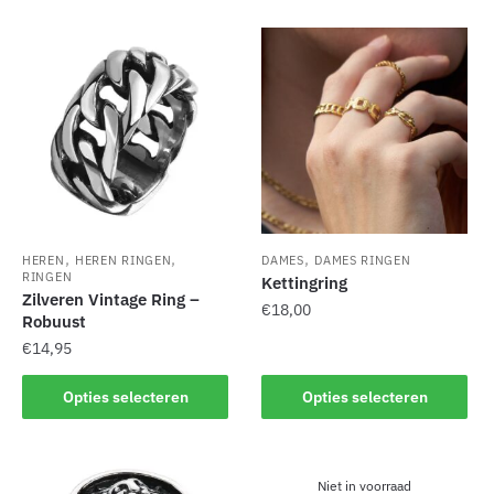
,
,
,
HEREN
HEREN RINGEN
DAMES
DAMES RINGEN
RINGEN
Kettingring
Zilveren Vintage Ring –
€
18,00
Robuust
€
14,95
Dit
product
Dit
Opties selecteren
Opties selecteren
heeft
product
meerdere
heeft
variaties.
meerdere
Deze
Niet in voorraad