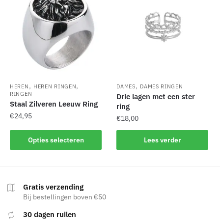
variaties.
optie
Deze
kan
optie
gekozen
kan
worden
gekozen
op
worden
de
op
productpagina
de
,
,
,
HEREN
HEREN RINGEN
DAMES
DAMES RINGEN
productpagina
RINGEN
Drie lagen met een ster
Staal Zilveren Leeuw Ring
ring
€
24,95
€
18,00
Dit
Opties selecteren
Lees verder
product
heeft
meerdere
variaties.
Gratis verzending
Deze
Bij bestellingen boven €50
optie
30 dagen ruilen
kan