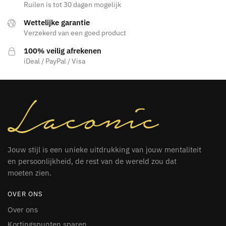
Ruilen is tot 30 dagen mogelijk
gekozen
worden
Wettelijke garantie
op
Verzekerd van een goed product
de
100% veilig afrekenen
productpagina
iDeal / PayPal / Visa
Jouw stijl is een unieke uitdrukking van jouw mentaliteit
en persoonlijkheid, de rest van de wereld zou dat
moeten zien.
OVER ONS
Over ons
Kortingspunten sparen