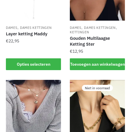
,
,
,
DAMES
DAMES KETTINGEN
DAMES
DAMES KETTINGEN
KETTINGEN
Layer ketting Maddy
Gouden Multilaagse
€
22,95
Ketting Ster
€
12,95
Dit
product
Opties selecteren
Toevoegen aan winkelwagen
heeft
meerdere
variaties.
Deze
Niet in voorraad
optie
kan
gekozen
worden
op
de