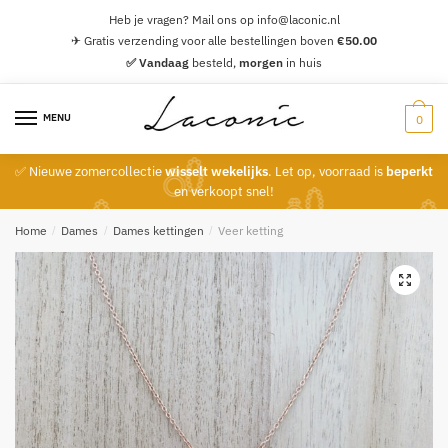
Skip
Skip
Heb je vragen? Mail ons op info@laconic.nl
to
to
✈ Gratis verzending voor alle bestellingen boven
€
50.00
navigation
content
✅ Vandaag
besteld,
morgen
in huis
MENU
0
✅ Nieuwe zomercollectie
wisselt wekelijks
. Let op, voorraad is
beperkt
en verkoopt snel!
Home
/
Dames
/
Dames kettingen
/
Veer ketting
🔍