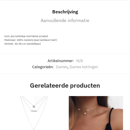
Beschrijving
Aanvullende informatie
Kort, dun kettinkje met kleine schakel
Materiaal: 100% roestvrij staal (verkleurt niet!)
Omtrek: 30-40 cm (verstelbaar)
Artikelnummer:
N/B
Categorieën:
Dames
,
Dames kettingen
Gerelateerde producten