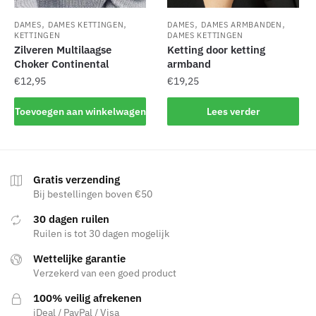
productpagina
,
,
,
,
DAMES
DAMES KETTINGEN
DAMES
DAMES ARMBANDEN
KETTINGEN
DAMES KETTINGEN
Zilveren Multilaagse
Ketting door ketting
Choker Continental
armband
€
12,95
€
19,25
Toevoegen aan winkelwagen
Lees verder
Gratis verzending
Bij bestellingen boven €50
30 dagen ruilen
Ruilen is tot 30 dagen mogelijk
Wettelijke garantie
Verzekerd van een goed product
100% veilig afrekenen
iDeal / PayPal / Visa