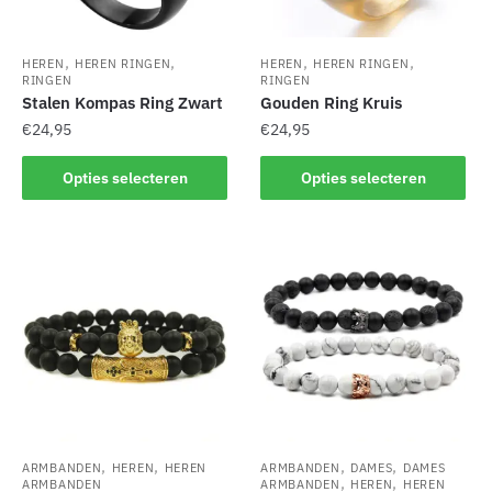
worden
op
op
de
de
productpagina
,
,
,
,
HEREN
HEREN RINGEN
HEREN
HEREN RINGEN
productpagina
RINGEN
RINGEN
Stalen Kompas Ring Zwart
Gouden Ring Kruis
€
24,95
€
24,95
Dit
Dit
Opties selecteren
Opties selecteren
product
product
heeft
heeft
meerdere
meerdere
variaties.
variaties.
Deze
Deze
optie
optie
kan
kan
gekozen
gekozen
worden
worden
op
op
de
de
,
,
,
,
ARMBANDEN
HEREN
HEREN
ARMBANDEN
DAMES
DAMES
,
,
productpagina
productpagina
ARMBANDEN
ARMBANDEN
HEREN
HEREN