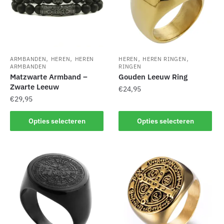
kan
gekozen
gekozen
worden
worden
op
op
de
de
productpagina
,
,
,
,
ARMBANDEN
HEREN
HEREN
HEREN
HEREN RINGEN
productpagina
ARMBANDEN
RINGEN
Matzwarte Armband –
Gouden Leeuw Ring
Zwarte Leeuw
€
24,95
€
29,95
Dit
Dit
product
Opties selecteren
Opties selecteren
product
heeft
heeft
meerdere
meerdere
variaties.
variaties.
Deze
Deze
optie
optie
kan
kan
gekozen
gekozen
worden