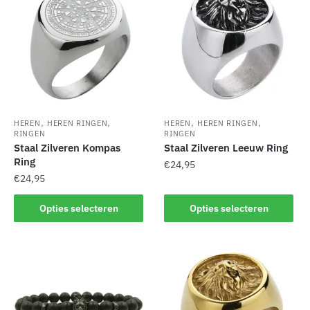
variaties.
variaties.
Deze
Deze
optie
optie
kan
kan
gekozen
gekozen
worden
worden
op
op
de
de
,
,
,
,
HEREN
HEREN RINGEN
HEREN
HEREN RINGEN
productpagina
productpagina
RINGEN
RINGEN
Staal Zilveren Kompas
Staal Zilveren Leeuw Ring
Ring
€
24,95
€
24,95
Dit
Dit
product
Opties selecteren
Opties selecteren
product
heeft
heeft
meerdere
meerdere
variaties.
variaties.
Deze
Deze
optie
optie
kan