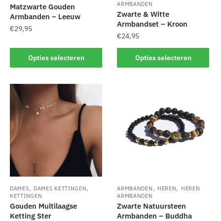
ARMBANDEN
Matzwarte Gouden
Zwarte & Witte
Armbanden – Leeuw
Armbandset – Kroon
€
29,95
€
24,95
Dit
Dit
Opties selecteren
Opties selecteren
product
product
heeft
heeft
meerdere
meerdere
variaties.
variaties.
Deze
Deze
optie
optie
kan
kan
gekozen
gekozen
worden
worden
op
op
de
de
,
,
,
,
productpagina
DAMES
DAMES KETTINGEN
ARMBANDEN
HEREN
HEREN
productpagina
KETTINGEN
ARMBANDEN
Gouden Multilaagse
Zwarte Natuursteen
Ketting Ster
Armbanden – Buddha