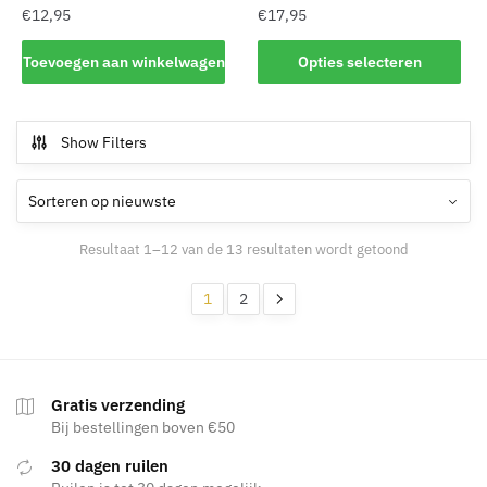
€
12,95
€
17,95
Dit
Toevoegen aan winkelwagen
Opties selecteren
product
heeft
meerdere
Show Filters
variaties.
Deze
optie
kan
Gesorteerd
Resultaat 1–12 van de 13 resultaten wordt getoond
gekozen
op
worden
nieuwste
1
2
op
de
productpagina
Gratis verzending
Bij bestellingen boven €50
30 dagen ruilen