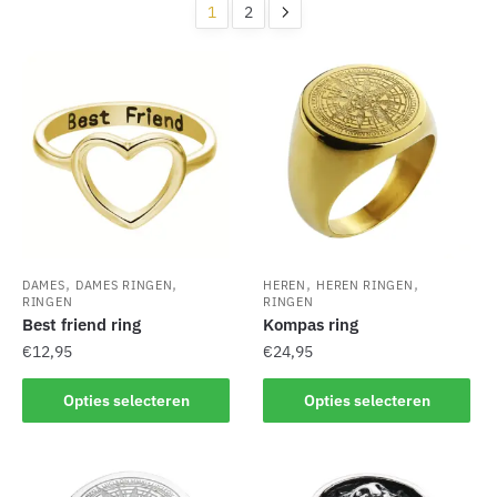
nieuwste
1
2
,
,
,
,
DAMES
DAMES RINGEN
HEREN
HEREN RINGEN
RINGEN
RINGEN
Best friend ring
Kompas ring
€
12,95
€
24,95
Dit
Dit
Opties selecteren
Opties selecteren
product
product
heeft
heeft
meerdere
meerdere