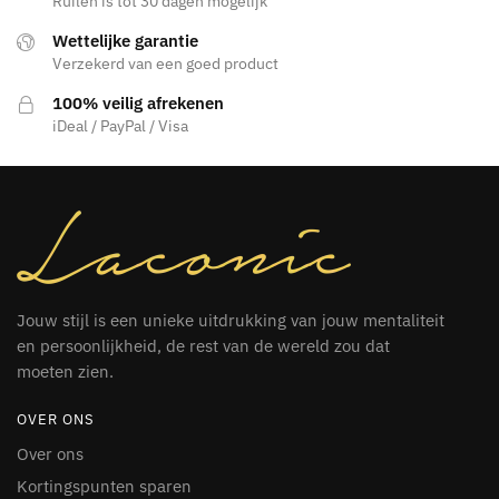
Ruilen is tot 30 dagen mogelijk
Wettelijke garantie
Verzekerd van een goed product
100% veilig afrekenen
iDeal / PayPal / Visa
Jouw stijl is een unieke uitdrukking van jouw mentaliteit
en persoonlijkheid, de rest van de wereld zou dat
moeten zien.
OVER ONS
Over ons
Kortingspunten sparen