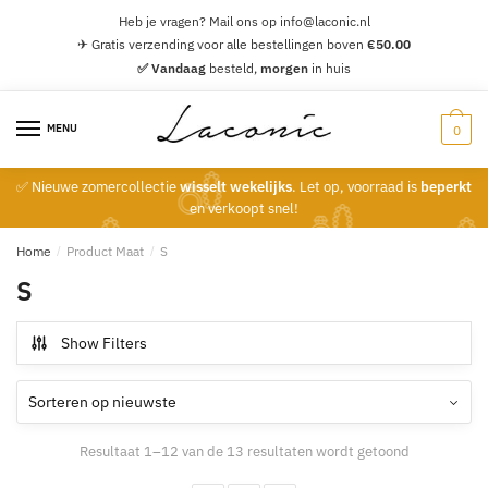
Skip
Skip
Heb je vragen? Mail ons op info@laconic.nl
to
to
✈ Gratis verzending voor alle bestellingen boven
€
50.00
navigation
content
✅ Vandaag
besteld,
morgen
in huis
MENU
0
✅ Nieuwe zomercollectie
wisselt wekelijks
. Let op, voorraad is
beperkt
en verkoopt snel!
Home
/
Product Maat
/
S
S
Show Filters
Gesorteerd
Resultaat 1–12 van de 13 resultaten wordt getoond
op