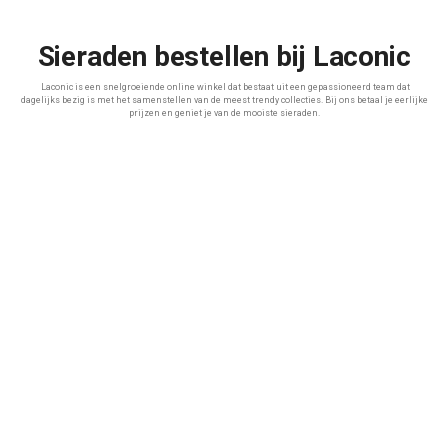
Sieraden bestellen bij Laconic
Laconic is een snelgroeiende online winkel dat bestaat uit een gepassioneerd team dat
dagelijks bezig is met het samenstellen van de meest trendy collecties. Bij ons betaal je eerlijke
prijzen en geniet je van de mooiste sieraden.