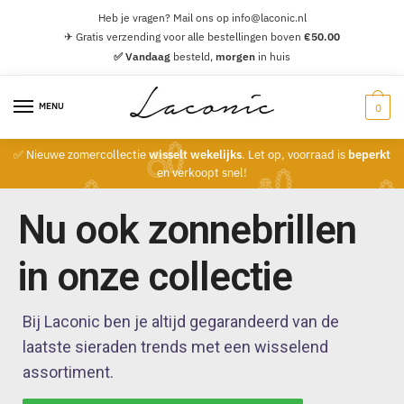
Heb je vragen? Mail ons op info@laconic.nl
✈ Gratis verzending voor alle bestellingen boven
€
50.00
✅ Vandaag
besteld,
morgen
in huis
MENU
0
✅ Nieuwe zomercollectie
wisselt wekelijks
. Let op, voorraad is
beperkt
en verkoopt snel!
Nu ook zonnebrillen
in onze collectie
Bij Laconic ben je altijd gegarandeerd van de
laatste sieraden trends met een wisselend
assortiment.