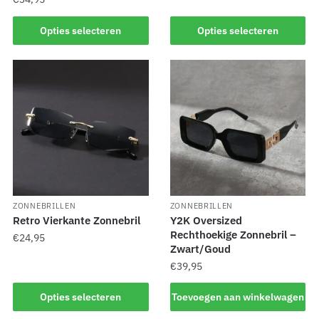
Opties selecteren
Opties selecteren
ZONNEBRILLEN
ZONNEBRILLEN
Retro Vierkante Zonnebril
Y2K Oversized
Rechthoekige Zonnebril –
€
24,95
Zwart/Goud
€
39,95
Opties selecteren
Toevoegen aan winkelwagen