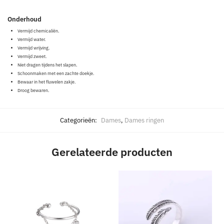
Onderhoud
Vermijd chemicaliën.
Vermijd water.
Vermijd wrijving.
Vermijd zweet.
Niet dragen tijdens het slapen.
Schoonmaken met een zachte doekje.
Bewaar in het fluwelen zakje.
Droog bewaren.
Categorieën:
Dames
,
Dames ringen
Gerelateerde producten