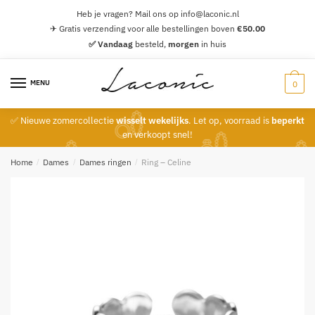
Skip
Skip
Heb je vragen? Mail ons op info@laconic.nl
to
to
✈ Gratis verzending voor alle bestellingen boven
€
50.00
navigation
content
✅ Vandaag
besteld,
morgen
in huis
MENU
0
✅ Nieuwe zomercollectie
wisselt wekelijks
. Let op, voorraad is
beperkt
en verkoopt snel!
Home
/
Dames
/
Dames ringen
/
Ring – Celine