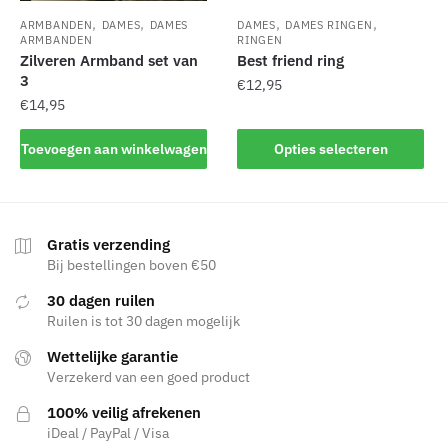
,
,
,
,
ARMBANDEN
DAMES
DAMES
DAMES
DAMES RINGEN
ARMBANDEN
RINGEN
Zilveren Armband set van
Best friend ring
3
€
12,95
€
14,95
Dit
product
Toevoegen aan winkelwagen
Opties selecteren
heeft
meerdere
variaties.
Deze
Gratis verzending
Bij bestellingen boven €50
optie
kan
30 dagen ruilen
gekozen
Ruilen is tot 30 dagen mogelijk
worden
Wettelijke garantie
op
Verzekerd van een goed product
de
productpagina
100% veilig afrekenen
iDeal / PayPal / Visa