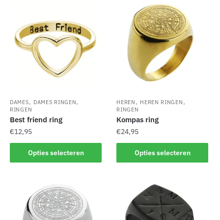
nieuwste
,
,
,
,
DAMES
DAMES RINGEN
HEREN
HEREN RINGEN
RINGEN
RINGEN
Best friend ring
Kompas ring
€
12,95
€
24,95
Dit
Dit
Opties selecteren
Opties selecteren
product
product
heeft
heeft
meerdere
meerdere
variaties.
variaties.
Deze
Deze