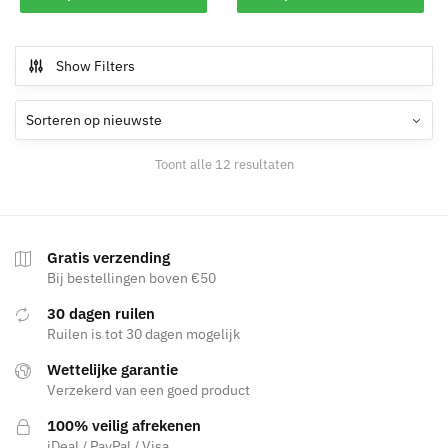
product
heeft
heeft
meerdere
meerdere
variaties.
Show Filters
variaties.
Deze
Deze
optie
optie
kan
kan
gekozen
Gesorteerd
Toont alle 12 resultaten
gekozen
worden
op
worden
nieuwste
op
op
de
de
productpagina
Gratis verzending
productpagina
Bij bestellingen boven €50
30 dagen ruilen
Ruilen is tot 30 dagen mogelijk
Wettelijke garantie
Verzekerd van een goed product
100% veilig afrekenen
iDeal / PayPal / Visa