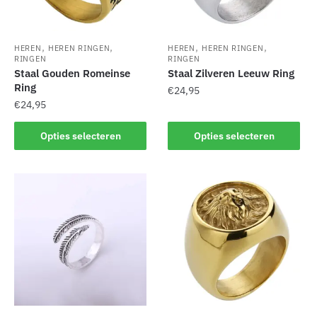
worden
worden
op
op
de
de
,
,
,
,
HEREN
HEREN RINGEN
HEREN
HEREN RINGEN
productpagina
productpagina
RINGEN
RINGEN
Staal Gouden Romeinse
Staal Zilveren Leeuw Ring
Ring
€
24,95
€
24,95
Dit
Dit
product
Opties selecteren
Opties selecteren
product
heeft
heeft
meerdere
meerdere
variaties.
variaties.
Deze
Deze
optie
optie
kan
kan
gekozen
gekozen
worden
worden
op
op
de