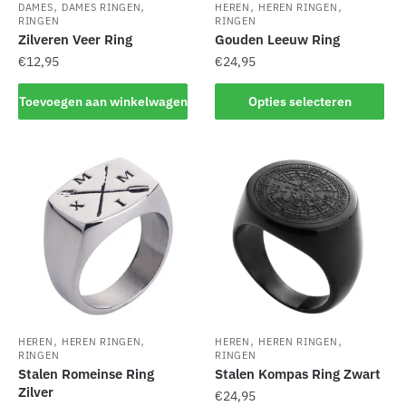
de
productpagina
,
,
,
,
DAMES
DAMES RINGEN
HEREN
HEREN RINGEN
productpagina
RINGEN
RINGEN
Zilveren Veer Ring
Gouden Leeuw Ring
€
12,95
€
24,95
Dit
Toevoegen aan winkelwagen
Opties selecteren
product
heeft
meerdere
variaties.
Deze
optie
kan
gekozen
worden
op
de
,
,
,
,
HEREN
HEREN RINGEN
HEREN
HEREN RINGEN
productpagina
RINGEN
RINGEN
Stalen Romeinse Ring
Stalen Kompas Ring Zwart
Zilver
€
24,95