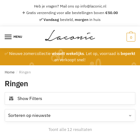
Skip
Skip
Heb je vragen? Mail ons op info@laconic.nl
to
to
✈ Gratis verzending voor alle bestellingen boven
€
50.00
navigation
content
✅ Vandaag
besteld,
morgen
in huis
MENU
0
✅ Nieuwe zomercollectie
wisselt wekelijks
. Let op, voorraad is
beperkt
en verkoopt snel!
Home
/
Ringen
Ringen
Show Filters
Gesorteerd
Toont alle 12 resultaten
op