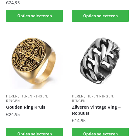
€
24,95
Dit
Dit
product
Opties selecteren
Opties selecteren
product
heeft
heeft
meerdere
meerdere
variaties.
variaties.
Deze
Deze
optie
optie
kan
kan
gekozen
gekozen
worden
worden
op
op
de
de
productpagina
,
,
,
,
HEREN
HEREN RINGEN
HEREN
HEREN RINGEN
productpagina
RINGEN
RINGEN
Gouden Ring Kruis
Zilveren Vintage Ring –
Robuust
€
24,95
€
14,95
Dit
Dit
product
Opties selecteren
Opties selecteren