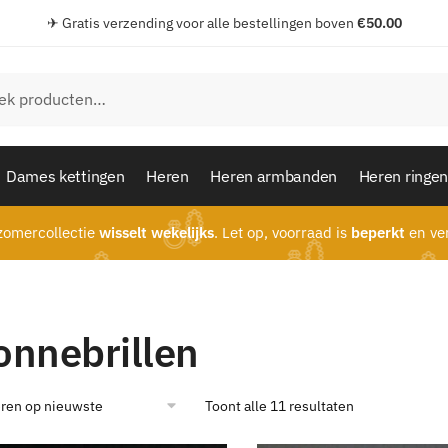
✈ Gratis verzending voor alle bestellingen boven
€
50.00
en
Dames kettingen
Heren
Heren armbanden
Heren ringe
omercollectie
wisselt wekelijks
. Let op, voorraad is
beperkt
en ver
onnebrillen
Gesorteerd
Toont alle 11 resultaten
op