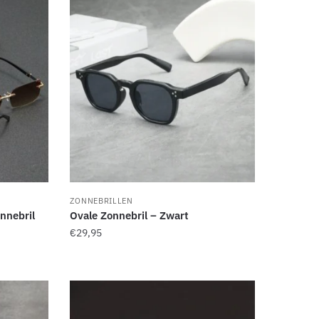
ZONNEBRILLEN
nnebril
Ovale Zonnebril – Zwart
€
29,95
Dit
product
heeft
meerdere