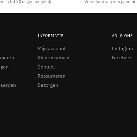
en is tot 30 dagen mogelijk
Verzekerd van een goed pr
INFORMATIE
VOLG ONS
Mijn account
Instagram
sparen
Klantenservice
Facebook
agen
Contact
Retourneren
waarden
Bezorgen