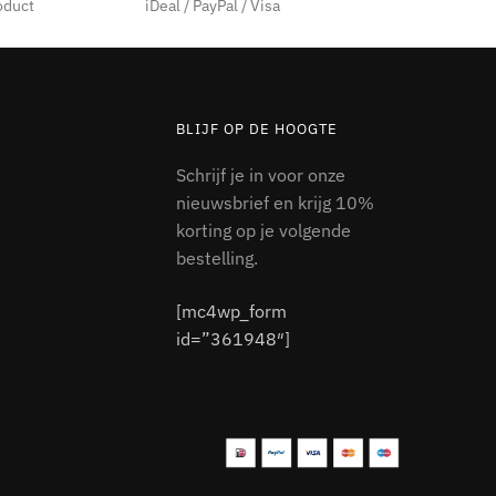
oduct
iDeal / PayPal / Visa
BLIJF OP DE HOOGTE
Schrijf je in voor onze
nieuwsbrief en krijg 10%
korting op je volgende
bestelling.
[mc4wp_form
id=”361948″]