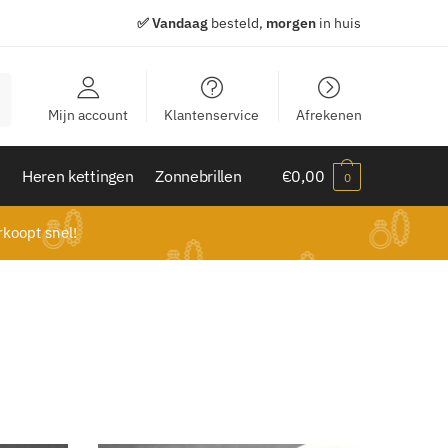
✅ Vandaag
besteld,
morgen
in huis
Mijn account
Klantenservice
Afrekenen
n
Heren kettingen
Zonnebrillen
€
0,00
0
koopt snel!