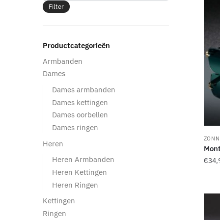
Filter
Productcategorieën
Armbanden
Dames
Dames armbanden
Dames kettingen
Dames oorbellen
Dames ringen
ZONN
Heren
Mont
Heren Armbanden
€
34,
Heren Kettingen
Dit
Heren Ringen
prod
Kettingen
heef
Ringen
mee