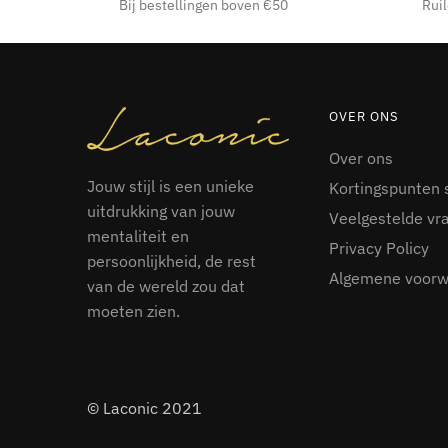
Bij bestellingen boven €50
Ruil
OVER ONS
Over ons
Jouw stijl is een unieke
Kortingspunten 
uitdrukking van jouw
Veelgestelde vr
mentaliteit en
Privacy Policy
persoonlijkheid, de rest
Algemene voor
van de wereld zou dat
moeten zien.
© Laconic 2021