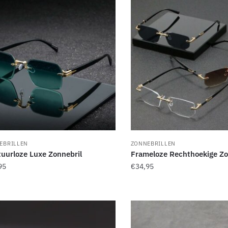
nieuwste
EBRILLEN
ZONNEBRILLEN
uurloze Luxe Zonnebril
Frameloze Rechthoekige Zo
95
€
34,95
Dit
uct
product
t
heeft
rdere
meerdere