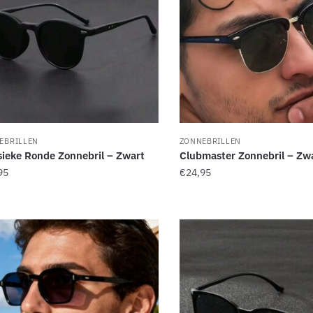
e
zen
den
uctpagina
EBRILLEN
ZONNEBRILLEN
sieke Ronde Zonnebril – Zwart
Clubmaster Zonnebril – Zw
95
€
24,95