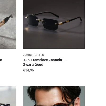
variaties.
Deze
optie
kan
gekozen
worden
op
de
productpagina
ZONNEBRILLEN
e
Y2K Frameloze Zonnebril –
Zwart/Goud
€
34,95