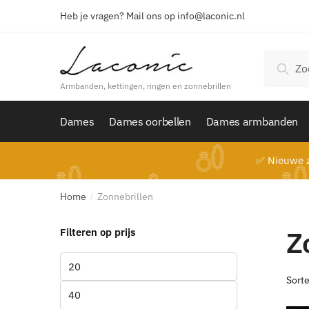
Skip
Skip
Heb je vragen? Mail ons op info@laconic.nl
to
to
navigation
content
Zoeken
Zoek
naar:
Armbanden, kettingen, ringen en zonnebrillen
Dames
Dames oorbellen
Dames armbanden
✅ Nieuwe z
Home
Zonnebrillen
/
Z
Filteren op prijs
Min.
prijs
Max.
prijs