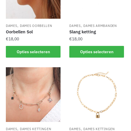
gekozen
worden
worden
op
op
de
de
productpagina
,
,
DAMES
DAMES OORBELLEN
DAMES
DAMES ARMBANDEN
productpagina
Oorbellen Sol
Slang ketting
€
18,00
€
18,00
Dit
Dit
Opties selecteren
Opties selecteren
product
product
heeft
heeft
meerdere
meerdere
variaties.
variaties.
Deze
Deze
optie
optie
kan
kan
gekozen
gekozen
worden
worden
op
op
de
de
,
,
DAMES
DAMES KETTINGEN
DAMES
DAMES KETTINGEN