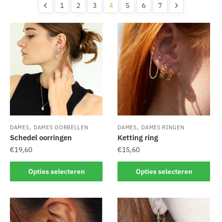
nieuwste
1
2
3
4
5
6
7
,
,
DAMES
DAMES OORBELLEN
DAMES
DAMES RINGEN
Schedel oorringen
Ketting ring
€
19,60
€
15,60
Dit
Dit
Opties selecteren
Opties selecteren
product
product
heeft
heeft
meerdere
meerdere
variaties.
variaties.