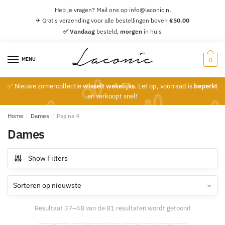
Skip
Skip
Heb je vragen? Mail ons op info@laconic.nl
to
to
✈ Gratis verzending voor alle bestellingen boven
€
50.00
navigation
content
✅ Vandaag
besteld,
morgen
in huis
MENU
0
✅ Nieuwe zomercollectie
wisselt wekelijks
. Let op, voorraad is
beperkt
en verkoopt snel!
Home
/
Dames
/
Pagina 4
Dames
Show Filters
Gesorteerd
Resultaat 37–48 van de 81 resultaten wordt getoond
op