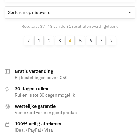
variaties.
Deze
Deze
optie
optie
kan
kan
gekozen
Gesorteerd
Resultaat 37–48 van de 81 resultaten wordt getoond
gekozen
worden
op
worden
nieuwste
op
1
2
3
4
5
6
7
op
de
de
productpagina
productpagina
Gratis verzending
Bij bestellingen boven €50
30 dagen ruilen
Ruilen is tot 30 dagen mogelijk
Wettelijke garantie
Verzekerd van een goed product
100% veilig afrekenen
iDeal / PayPal / Visa