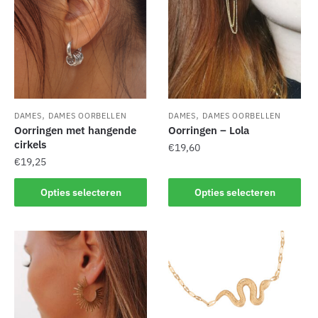
Deze
Deze
optie
optie
kan
kan
gekozen
gekozen
worden
worden
op
op
de
de
,
,
DAMES
DAMES OORBELLEN
DAMES
DAMES OORBELLEN
productpagina
productpagina
Oorringen met hangende
Oorringen – Lola
cirkels
€
19,60
€
19,25
Dit
Dit
product
Opties selecteren
Opties selecteren
product
heeft
heeft
meerdere
meerdere
variaties.
variaties.
Deze
Deze
optie
optie
kan
kan
gekozen