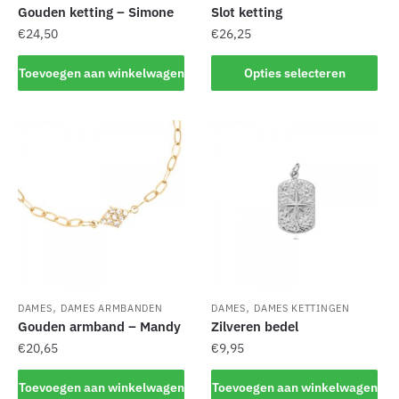
productpagina
productpagina
Gouden ketting – Simone
Slot ketting
€
24,50
€
26,25
Dit
Toevoegen aan winkelwagen
Opties selecteren
product
heeft
meerdere
variaties.
Deze
optie
kan
gekozen
worden
op
de
,
,
DAMES
DAMES ARMBANDEN
DAMES
DAMES KETTINGEN
productpagina
Gouden armband – Mandy
Zilveren bedel
€
20,65
€
9,95
Toevoegen aan winkelwagen
Toevoegen aan winkelwagen