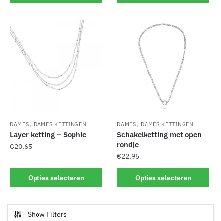
,
,
DAMES
DAMES KETTINGEN
DAMES
DAMES KETTINGEN
Layer ketting – Sophie
Schakelketting met open
rondje
€
20,65
€
22,95
Dit
Dit
product
Opties selecteren
Opties selecteren
product
heeft
heeft
meerdere
meerdere
variaties.
Show Filters