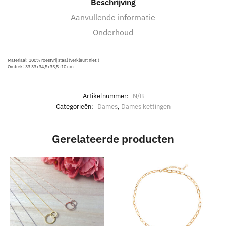
Beschrijving
Aanvullende informatie
Onderhoud
Materiaal: 100% roestvrij staal (verkleurt niet!)
Omtrek: 33 33+34,5+35,5+10 cm
Artikelnummer:
N/B
Categorieën:
Dames
,
Dames kettingen
Gerelateerde producten