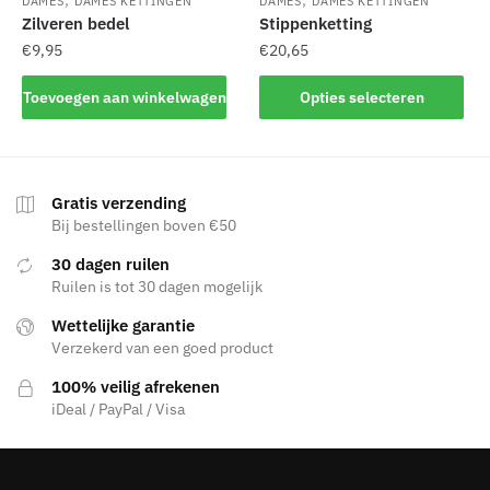
DAMES
DAMES KETTINGEN
DAMES
DAMES KETTINGEN
productpagina
Zilveren bedel
Stippenketting
€
9,95
€
20,65
Dit
Toevoegen aan winkelwagen
Opties selecteren
product
heeft
meerdere
variaties.
Gratis verzending
Deze
Bij bestellingen boven €50
optie
30 dagen ruilen
kan
Ruilen is tot 30 dagen mogelijk
gekozen
Wettelijke garantie
worden
Verzekerd van een goed product
op
de
100% veilig afrekenen
productpagina
iDeal / PayPal / Visa