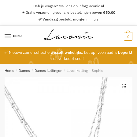
Skip
Skip
Heb je vragen? Mail ons op info@laconic.nl
to
to
✈ Gratis verzending voor alle bestellingen boven
€
50.00
navigation
content
✅ Vandaag
besteld,
morgen
in huis
MENU
0
✅ Nieuwe zomercollectie
wisselt wekelijks
. Let op, voorraad is
beperkt
en verkoopt snel!
Home
/
Dames
/
Dames kettingen
/
Layer ketting – Sophie
🔍