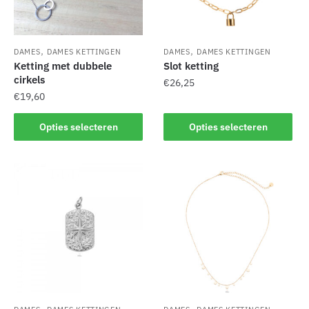
,
,
DAMES
DAMES KETTINGEN
DAMES
DAMES KETTINGEN
Ketting met dubbele
Slot ketting
cirkels
€
26,25
€
19,60
Dit
Dit
product
Opties selecteren
Opties selecteren
product
heeft
heeft
meerdere
meerdere
variaties.
variaties.
Deze
Deze
optie
optie
kan
kan
gekozen
gekozen
worden
worden
op
op
de
de
productpagina
,
,