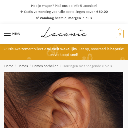
Skip
Skip
Heb je vragen? Mail ons op info@laconic.nl
to
to
✈ Gratis verzending voor alle bestellingen boven
€
50.00
navigation
content
✅ Vandaag
besteld,
morgen
in huis
MENU
0
✅ Nieuwe zomercollectie
wisselt wekelijks
. Let op, voorraad is
beperkt
en verkoopt snel!
Home
/
Dames
/
Dames oorbellen
/
Oorringen met hangende cirkels