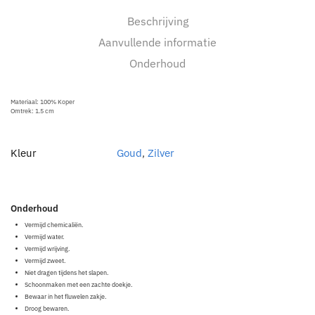
Beschrijving
Aanvullende informatie
Onderhoud
Materiaal: 100% Koper
Omtrek: 1.5 cm
Kleur
Goud
,
Zilver
Onderhoud
Vermijd chemicaliën.
Vermijd water.
Vermijd wrijving.
Vermijd zweet.
Niet dragen tijdens het slapen.
Schoonmaken met een zachte doekje.
Bewaar in het fluwelen zakje.
Droog bewaren.