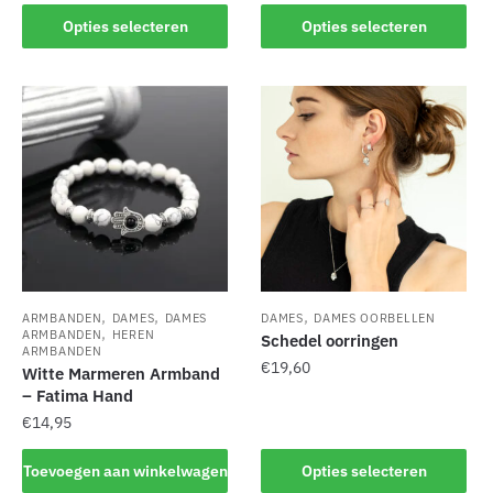
Dit
Dit
Opties selecteren
Opties selecteren
product
product
heeft
heeft
meerdere
meerdere
variaties.
variaties.
Deze
Deze
optie
optie
kan
kan
gekozen
gekozen
worden
worden
op
op
de
de
,
,
,
ARMBANDEN
DAMES
DAMES
DAMES
DAMES OORBELLEN
,
productpagina
productpagina
ARMBANDEN
HEREN
Schedel oorringen
ARMBANDEN
€
19,60
Witte Marmeren Armband
– Fatima Hand
Dit
€
14,95
product
heeft
Toevoegen aan winkelwagen
Opties selecteren
meerdere