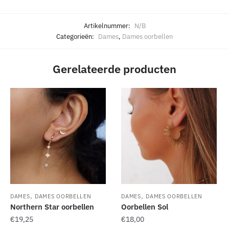
Artikelnummer:
N/B
Categorieën:
Dames
,
Dames oorbellen
Gerelateerde producten
,
,
DAMES
DAMES OORBELLEN
DAMES
DAMES OORBELLEN
Northern Star oorbellen
Oorbellen Sol
€
19,25
€
18,00