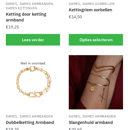
de
productpagina
,
,
,
DAMES
DAMES ARMBANDEN
DAMES
DAMES OORBELLEN
productpagina
DAMES KETTINGEN
Kettingriem oorbellen
Ketting door ketting
€
14,50
armband
€
19,25
Dit
product
Lees verder
Opties selecteren
heeft
meerdere
variaties.
Deze
Niet in voorraad
optie
kan
gekozen
worden
op
de
productpagina
,
,
DAMES
DAMES ARMBANDEN
DAMES
DAMES ARMBANDEN
Dubbelketting Armband
Slangenhuid armband
€
19,25
€
20,65