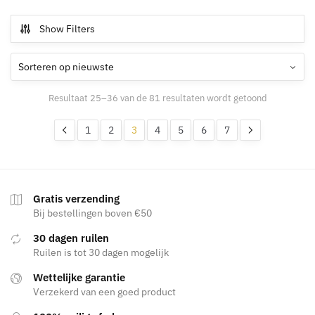
heeft
meerdere
Show Filters
variaties.
Deze
optie
kan
Gesorteerd
Resultaat 25–36 van de 81 resultaten wordt getoond
gekozen
op
worden
nieuwste
1
2
3
4
5
6
7
op
de
productpagina
Gratis verzending
Bij bestellingen boven €50
30 dagen ruilen
Ruilen is tot 30 dagen mogelijk
Wettelijke garantie
Verzekerd van een goed product