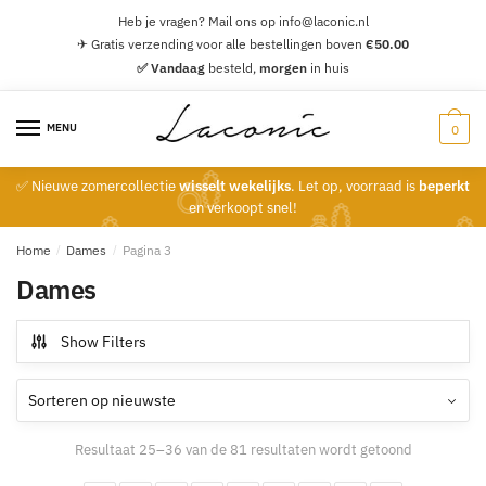
Skip
Skip
Heb je vragen? Mail ons op info@laconic.nl
to
to
✈ Gratis verzending voor alle bestellingen boven
€
50.00
navigation
content
✅ Vandaag
besteld,
morgen
in huis
MENU
0
✅ Nieuwe zomercollectie
wisselt wekelijks
. Let op, voorraad is
beperkt
en verkoopt snel!
Home
/
Dames
/
Pagina 3
Dames
Show Filters
Gesorteerd
Resultaat 25–36 van de 81 resultaten wordt getoond
op