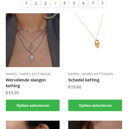
nieuwste
1
2
3
4
5
6
7
,
,
DAMES
DAMES KETTINGEN
DAMES
DAMES KETTINGEN
Wervelende slangen
Schedel ketting
ketting
€
19,60
€
19,25
Dit
Dit
product
Opties selecteren
Opties selecteren
product
heeft
heeft
meerdere
meerdere
variaties.