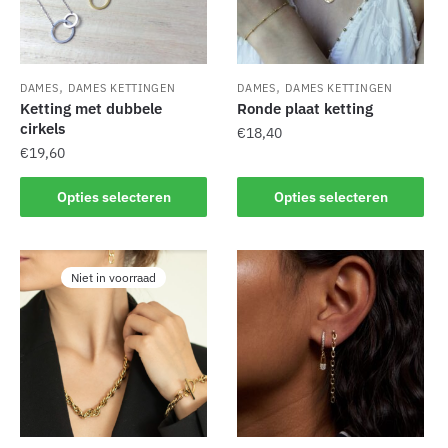
gekozen
gekozen
worden
worden
op
op
de
de
,
,
DAMES
DAMES KETTINGEN
DAMES
DAMES KETTINGEN
productpagina
productpagina
Ketting met dubbele
Ronde plaat ketting
cirkels
€
18,40
€
19,60
Dit
Dit
product
Opties selecteren
Opties selecteren
product
heeft
heeft
meerdere
meerdere
variaties.
Niet in voorraad
variaties.
Deze
Deze
optie
optie
kan
kan
gekozen
gekozen
worden
worden
op
op
de