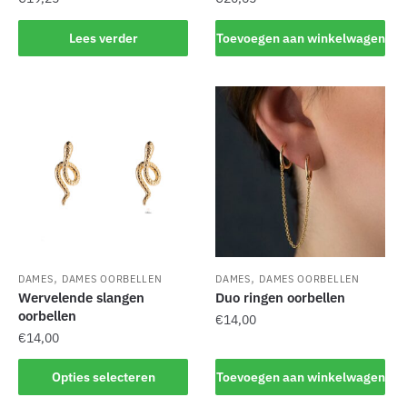
Lees verder
Toevoegen aan winkelwagen
,
,
DAMES
DAMES OORBELLEN
DAMES
DAMES OORBELLEN
Wervelende slangen
Duo ringen oorbellen
oorbellen
€
14,00
€
14,00
Dit
Opties selecteren
Toevoegen aan winkelwagen
product