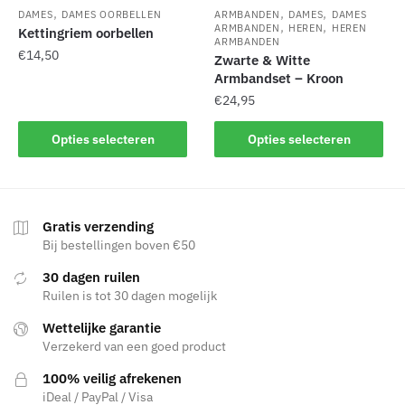
,
,
,
DAMES
DAMES OORBELLEN
ARMBANDEN
DAMES
DAMES
,
,
ARMBANDEN
HEREN
HEREN
Kettingriem oorbellen
ARMBANDEN
€
14,50
Zwarte & Witte
Armbandset – Kroon
Dit
€
24,95
product
heeft
Dit
Opties selecteren
Opties selecteren
meerdere
product
variaties.
heeft
Deze
meerdere
optie
variaties.
Gratis verzending
kan
Deze
Bij bestellingen boven €50
gekozen
optie
30 dagen ruilen
worden
kan
Ruilen is tot 30 dagen mogelijk
op
gekozen
de
Wettelijke garantie
worden
Verzekerd van een goed product
productpagina
op
de
100% veilig afrekenen
productpagina
iDeal / PayPal / Visa