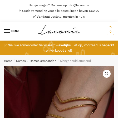
Skip
Skip
Heb je vragen? Mail ons op info@laconic.nl
to
to
✈ Gratis verzending voor alle bestellingen boven
€
50.00
navigation
content
✅ Vandaag
besteld,
morgen
in huis
MENU
0
✅ Nieuwe zomercollectie
wisselt wekelijks
. Let op, voorraad is
beperkt
en verkoopt snel!
Home
/
Dames
/
Dames armbanden
/
Slangenhuid armband
🔍