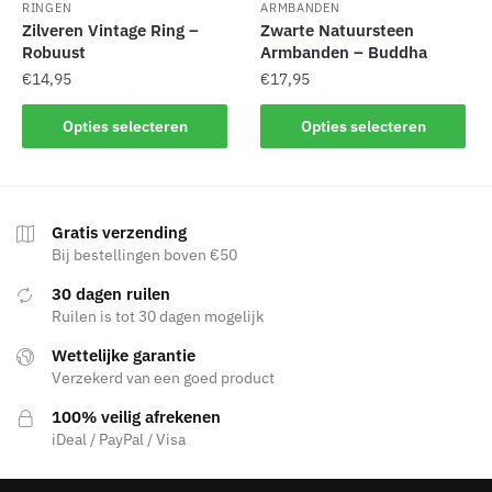
RINGEN
ARMBANDEN
Zilveren Vintage Ring –
Zwarte Natuursteen
Robuust
Armbanden – Buddha
€
14,95
€
17,95
Dit
Dit
Opties selecteren
Opties selecteren
product
product
heeft
heeft
meerdere
meerdere
variaties.
variaties.
Gratis verzending
Deze
Deze
Bij bestellingen boven €50
optie
optie
30 dagen ruilen
kan
kan
Ruilen is tot 30 dagen mogelijk
gekozen
gekozen
Wettelijke garantie
worden
worden
Verzekerd van een goed product
op
op
de
de
100% veilig afrekenen
productpagina
productpagina
iDeal / PayPal / Visa