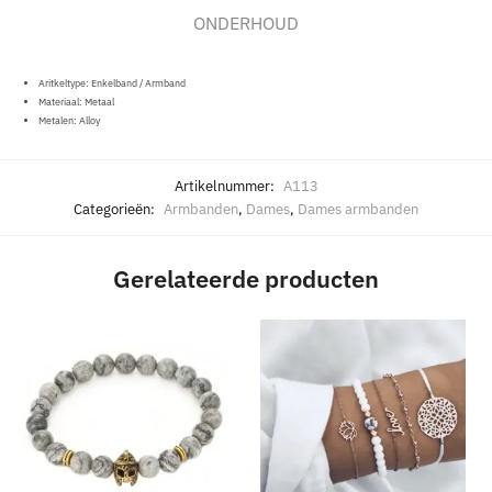
ONDERHOUD
Aritkeltype: Enkelband / Armband
Materiaal:
Metaal
Metalen:
Alloy
Artikelnummer:
A113
Categorieën:
Armbanden
,
Dames
,
Dames armbanden
Gerelateerde producten