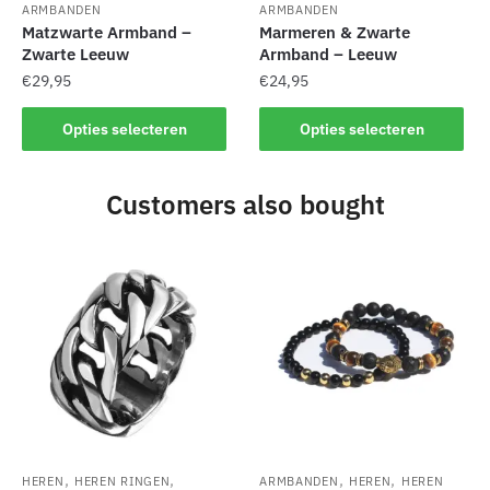
ARMBANDEN
ARMBANDEN
Matzwarte Armband –
Marmeren & Zwarte
Zwarte Leeuw
Armband – Leeuw
€
29,95
€
24,95
Dit
Dit
Opties selecteren
Opties selecteren
product
product
heeft
heeft
Customers also bought
meerdere
meerdere
variaties.
variaties.
Deze
Deze
optie
optie
kan
kan
gekozen
gekozen
worden
worden
op
op
de
de
productpagina
productpagina
,
,
,
,
HEREN
HEREN RINGEN
ARMBANDEN
HEREN
HEREN