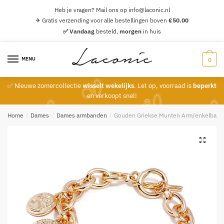
Skip
Skip
Heb je vragen? Mail ons op info@laconic.nl
to
to
✈ Gratis verzending voor alle bestellingen boven
€
50.00
navigation
content
✅ Vandaag
besteld,
morgen
in huis
MENU
0
✅ Nieuwe zomercollectie
wisselt wekelijks
. Let op, voorraad is
beperkt
en verkoopt snel!
Home
/
Dames
/
Dames armbanden
/
Gouden Griekse Munten Arm/enkelband
🔍