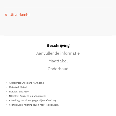
Uitverkocht
Beschrijving
Aanvullende informatie
Maattabel
Onderhoud
Aritkeltype: Enkelband / Armband
Materiaal:
Metaal
Metalen: Zinc
Alloy
Nikkelvrij: Dus geen last van irritaties
Afwerking: Goudkleurige gepolijste afwerking
Voor de juiste ‘finishing touch’ moet je bij ons zijn!