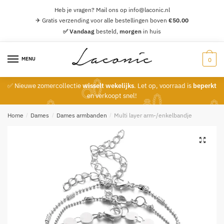
Skip
Skip
Heb je vragen? Mail ons op info@laconic.nl
to
to
✈ Gratis verzending voor alle bestellingen boven
€
50.00
navigation
content
✅ Vandaag
besteld,
morgen
in huis
MENU
0
✅ Nieuwe zomercollectie
wisselt wekelijks
. Let op, voorraad is
beperkt
en verkoopt snel!
Home
/
Dames
/
Dames armbanden
/
Multi layer arm-/enkelbandje
🔍