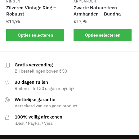
RINGEN
ARMBANDEN
Zilveren Vintage Ring –
Zwarte Natuursteen
Robuust
Armbanden – Buddha
€
14,95
€
17,95
Dit
Dit
Opties selecteren
Opties selecteren
product
product
heeft
heeft
meerdere
meerdere
variaties.
variaties.
Gratis verzending
Deze
Deze
Bij bestellingen boven €50
optie
optie
30 dagen ruilen
kan
kan
Ruilen is tot 30 dagen mogelijk
gekozen
gekozen
Wettelijke garantie
worden
worden
Verzekerd van een goed product
op
op
de
de
100% veilig afrekenen
productpagina
productpagina
iDeal / PayPal / Visa