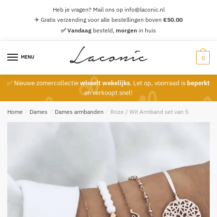
Skip
Skip
Heb je vragen? Mail ons op info@laconic.nl
to
to
✈ Gratis verzending voor alle bestellingen boven
€
50.00
navigation
content
✅ Vandaag
besteld,
morgen
in huis
MENU
0
✅ Nieuwe zomercollectie
wisselt wekelijks
. Let op, voorraad is
beperkt
en verkoopt snel!
Home
/
Dames
/
Dames armbanden
/
Roze / Wit Armband set van 5