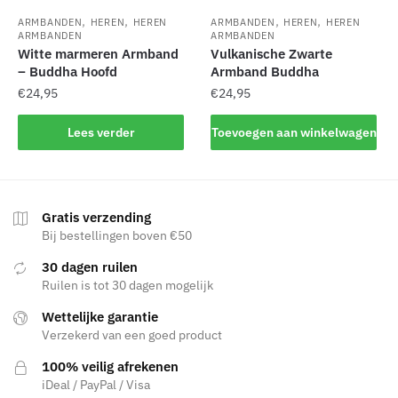
de
de
,
,
,
,
productpagina
ARMBANDEN
HEREN
HEREN
ARMBANDEN
HEREN
HEREN
productpagina
ARMBANDEN
ARMBANDEN
Witte marmeren Armband
Vulkanische Zwarte
– Buddha Hoofd
Armband Buddha
€
24,95
€
24,95
Lees verder
Toevoegen aan winkelwagen
Gratis verzending
Bij bestellingen boven €50
30 dagen ruilen
Ruilen is tot 30 dagen mogelijk
Wettelijke garantie
Verzekerd van een goed product
100% veilig afrekenen
iDeal / PayPal / Visa