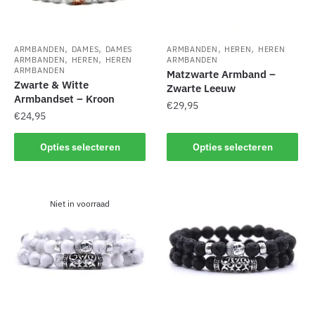
,
,
,
,
ARMBANDEN
DAMES
DAMES
ARMBANDEN
HEREN
HEREN
,
,
ARMBANDEN
HEREN
HEREN
ARMBANDEN
ARMBANDEN
Matzwarte Armband –
Zwarte & Witte
Zwarte Leeuw
Armbandset – Kroon
€
29,95
€
24,95
Dit
Dit
Opties selecteren
Opties selecteren
product
product
heeft
heeft
meerdere
meerdere
variaties.
Niet in voorraad
variaties.
Deze
Deze
optie
optie
kan
kan
gekozen
gekozen
worden
worden
op
op