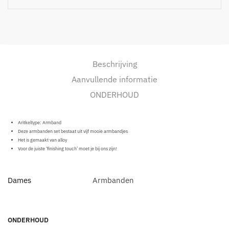
Beschrijving
Aanvullende informatie
ONDERHOUD
Aritkeltype: Armband
Deze armbanden set bestaat uit vijf mooie armbandjes
Het is gemaakt van alloy
Voor de juiste ‘finishing touch’ moet je bij ons zijn!
Dames
Armbanden
ONDERHOUD