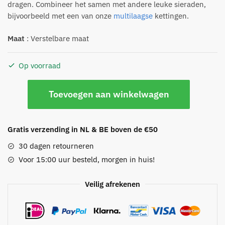
dragen. Combineer het samen met andere leuke sieraden,
bijvoorbeeld met een van onze
multilaagse
kettingen.
Maat
: Verstelbare maat
Op voorraad
Roze
Toevoegen aan winkelwagen
/
Wit
Armband
Gratis verzending in NL & BE boven de €50
set
van
30 dagen retourneren
5
Voor 15:00 uur besteld, morgen in huis!
aantal
Veilig afrekenen