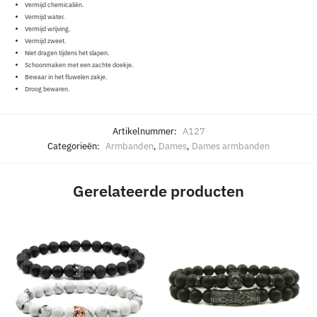
Vermijd chemicaliën.
Vermijd water.
Vermijd wrijving.
Vermijd zweet.
Niet dragen tijdens het slapen.
Schoonmaken met een zachte doekje.
Bewaar in het fluwelen zakje.
Droog bewaren.
Artikelnummer:
A127
Categorieën:
Armbanden
,
Dames
,
Dames armbanden
Gerelateerde producten