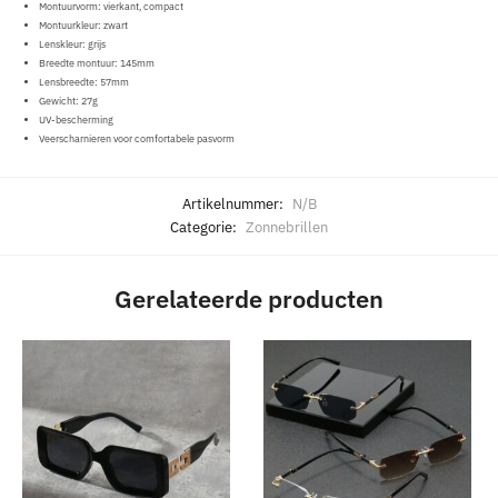
Montuurvorm: vierkant, compact
Montuurkleur: zwart
Lenskleur: grijs
Breedte montuur: 145mm
Lensbreedte: 57mm
Gewicht: 27g
UV-bescherming
Veerscharnieren voor comfortabele pasvorm
Artikelnummer:
N/B
Categorie:
Zonnebrillen
Gerelateerde producten