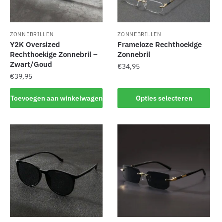
ZONNEBRILLEN
ZONNEBRILLEN
Y2K Oversized
Frameloze Rechthoekige
Rechthoekige Zonnebril –
Zonnebril
Zwart/Goud
€
34,95
€
39,95
Dit
product
Toevoegen aan winkelwagen
Opties selecteren
heeft
meerdere
variaties.
Deze
optie
kan
gekozen
worden
op
de