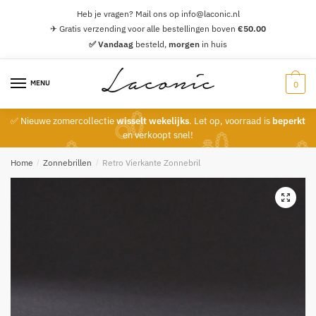
Skip
Skip
Heb je vragen? Mail ons op info@laconic.nl
to
to
✈ Gratis verzending voor alle bestellingen boven
€
50.00
navigation
content
✅ Vandaag
besteld,
morgen
in huis
MENU
0
✅ Nieuwe zomercollectie
wisselt wekelijks
. Let op, voorraad is
beperkt
en verkoopt snel!
Home
/
Zonnebrillen
/
Retro Vierkante Zonnebril
🔍