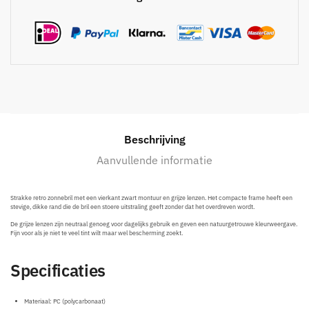
Beschrijving
Aanvullende informatie
Strakke retro zonnebril met een vierkant zwart montuur en grijze lenzen. Het compacte frame heeft een
stevige, dikke rand die de bril een stoere uitstraling geeft zonder dat het overdreven wordt.
De grijze lenzen zijn neutraal genoeg voor dagelijks gebruik en geven een natuurgetrouwe kleurweergave.
Fijn voor als je niet te veel tint wilt maar wel bescherming zoekt.
Specificaties
Materiaal: PC (polycarbonaat)