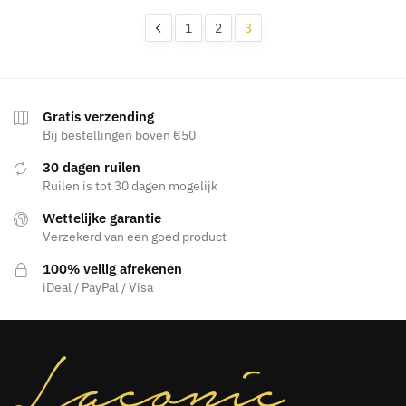
op
nieuwste
1
2
3
Gratis verzending
Bij bestellingen boven €50
30 dagen ruilen
Ruilen is tot 30 dagen mogelijk
Wettelijke garantie
Verzekerd van een goed product
100% veilig afrekenen
iDeal / PayPal / Visa