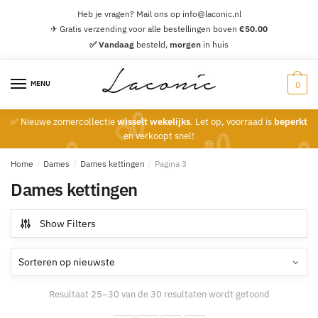
Skip
Skip
Heb je vragen? Mail ons op info@laconic.nl
to
to
✈ Gratis verzending voor alle bestellingen boven
€
50.00
navigation
content
✅ Vandaag
besteld,
morgen
in huis
MENU
0
✅ Nieuwe zomercollectie
wisselt wekelijks
. Let op, voorraad is
beperkt
en verkoopt snel!
Home
/
Dames
/
Dames kettingen
/
Pagina 3
Dames kettingen
Show Filters
Gesorteerd
Resultaat 25–30 van de 30 resultaten wordt getoond
op