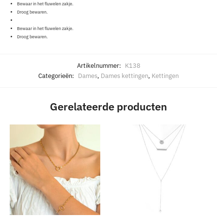
Bewaar in het fluwelen zakje.
Droog bewaren.
Bewaar in het fluwelen zakje.
Droog bewaren.
Artikelnummer:
K138
Categorieën:
Dames
,
Dames kettingen
,
Kettingen
Gerelateerde producten