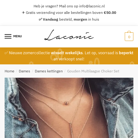
Skip
Skip
Heb je vragen? Mail ons op info@laconic.nl
to
to
✈ Gratis verzending voor alle bestellingen boven
€
50.00
navigation
content
✅ Vandaag
besteld,
morgen
in huis
MENU
0
✅ Nieuwe zomercollectie
wisselt wekelijks
. Let op, voorraad is
beperkt
en verkoopt snel!
Home
/
Dames
/
Dames kettingen
/
Gouden Multilaagse Choker Set