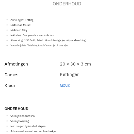
ONDERHOUD
Aritkeltype: Ketting
Materiaal:
Metaal
Metalen: Alloy
Nikkelvrij: Dus geen last van irritaties
Afwerking: 14K Gold plated | Goudkleurige gepolijste afwerking
Voor de juiste ‘finishing touch’ moet je bij ons zijn!
Afmetingen
20 × 30 × 3 cm
Kettingen
Dames
Goud
Kleur
ONDERHOUD
Vermijd chemicaliën.
Vermijd wrijving.
Niet dragen tijdens het slapen.
Schoonmaken met een zachte doekje.