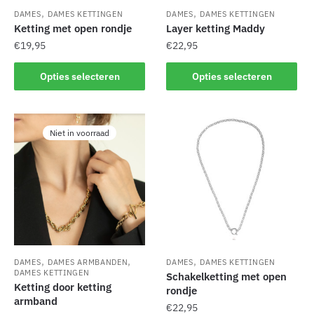
,
,
DAMES
DAMES KETTINGEN
DAMES
DAMES KETTINGEN
Ketting met open rondje
Layer ketting Maddy
€
19,95
€
22,95
Dit
Dit
Opties selecteren
Opties selecteren
product
product
heeft
heeft
meerdere
meerdere
Niet in voorraad
variaties.
variaties.
Deze
Deze
optie
optie
kan
kan
gekozen
gekozen
worden
worden
op
op
de
de
,
,
,
DAMES
DAMES ARMBANDEN
DAMES
DAMES KETTINGEN
productpagina
productpagina
DAMES KETTINGEN
Schakelketting met open
Ketting door ketting
rondje
armband
€
22,95