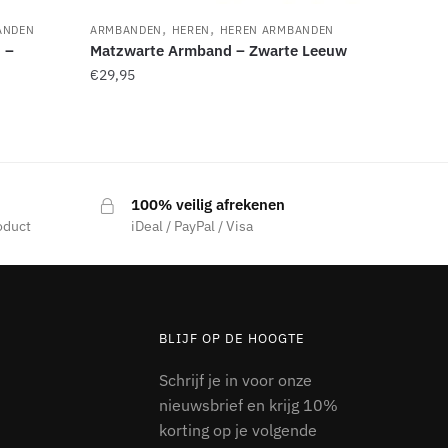
,
,
ANDEN
ARMBANDEN
HEREN
HEREN ARMBANDEN
 –
Matzwarte Armband – Zwarte Leeuw
€
29,95
Dit
product
heeft
meerdere
100% veilig afrekenen
variaties.
oduct
iDeal / PayPal / Visa
Deze
optie
kan
gekozen
worden
BLIJF OP DE HOOGTE
op
Schrijf je in voor onze
de
nieuwsbrief en krijg 10%
productpagina
korting op je volgende