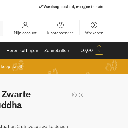
✅ Vandaag
besteld,
morgen
in huis
Mijn account
Klantenservice
Afrekenen
n
Heren kettingen
Zonnebrillen
€
0,00
0
koopt snel!
 Zwarte
uddha
at uit 2 stijlvolle zwarte design