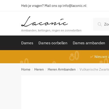
Skip
Skip
Heb je vragen? Mail ons op info@laconic.nl
to
to
navigation
content
Zoeken
Zoek
naar:
Armbanden, kettingen, ringen en zonnebrillen
Dames
Dames oorbellen
Dames armbanden
✅ Nieuwe z
Home
Heren
Heren Armbanden
Vulkanische Zwar
/
/
/