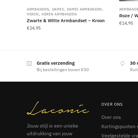
,
,
,
ARMBANDEN
DAMES
DAMES ARMBANDEN
ARMBAND
,
HEREN
HEREN ARMBANDEN
Roze / W
Zwarte & Witte Armbandset – Kroon
€
14,95
€
24,95
Dit
product
heeft
meerdere
Gratis verzending
30 
Bij bestellingen boven €50
Ruil
variaties.
Deze
optie
kan
gekozen
OVER ONS
worden
op
Over ons
de
Jouw stijl is een unieke
Kortingspunten 
productpagina
uitdrukking van jouw
Veelgestelde vr