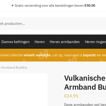
✈ Gratis verzending voor alle bestellingen boven
€
50.00
en
Dames kettingen
Heren
Heren armbanden
Heren ringe
omercollectie
wisselt wekelijks
. Let op, voorraad is
beperkt
en ver
te Armband Buddha
Vulkanische
Armband B
€
24,95
Deze armbanden set besta