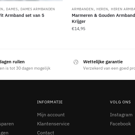
,
,
,
,
EN
DAMES
DAMES ARMBANDEN
ARMBANDEN
HEREN
HEREN ARMB
it Armband set van 5
Marmeren & Gouden Armband
Krijger
€
14,95
dagen ruilen
Wettelijke garantie
en is tot 30 dagen mogelijk
Verzekerd van een goed pr
INFORMATIE
VOLG ONS
Mijn account
Instagram
sparen
Klantenservice
Facebook
agen
Contact