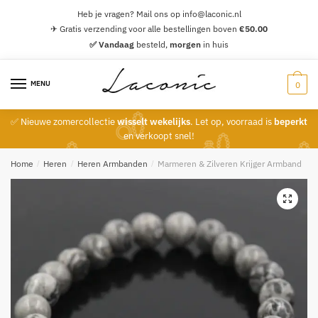
Skip
Skip
Heb je vragen? Mail ons op info@laconic.nl
to
to
✈ Gratis verzending voor alle bestellingen boven
€
50.00
navigation
content
✅ Vandaag
besteld,
morgen
in huis
MENU
0
✅ Nieuwe zomercollectie
wisselt wekelijks
. Let op, voorraad is
beperkt
en verkoopt snel!
Home
/
Heren
/
Heren Armbanden
/
Marmeren & Zilveren Krijger Armband
🔍