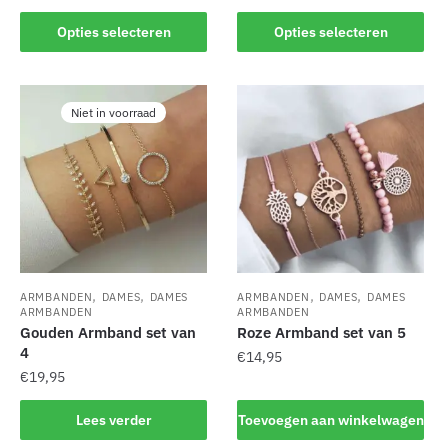
Dit
Dit
Opties selecteren
Opties selecteren
product
product
heeft
heeft
meerdere
meerdere
variaties.
Niet in voorraad
variaties.
Deze
Deze
optie
optie
kan
kan
gekozen
gekozen
worden
worden
op
op
de
de
,
,
,
,
productpagina
ARMBANDEN
DAMES
DAMES
ARMBANDEN
DAMES
DAMES
productpagina
ARMBANDEN
ARMBANDEN
Gouden Armband set van
Roze Armband set van 5
4
€
14,95
€
19,95
Lees verder
Toevoegen aan winkelwagen