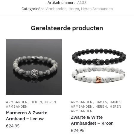
Artikelnummer:
A133
Categorieën:
Armbanden
,
Heren
,
Heren Armbanden
Gerelateerde producten
,
,
,
,
ARMBANDEN
HEREN
HEREN
ARMBANDEN
DAMES
DAMES
,
,
ARMBANDEN
ARMBANDEN
HEREN
HEREN
ARMBANDEN
Marmeren & Zwarte
Zwarte & Witte
Armband – Leeuw
Armbandset – Kroon
€
24,95
€
24,95