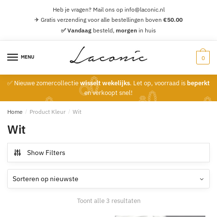
Skip
Skip
Heb je vragen? Mail ons op info@laconic.nl
to
to
✈ Gratis verzending voor alle bestellingen boven
€
50.00
navigation
content
✅ Vandaag
besteld,
morgen
in huis
MENU
0
✅ Nieuwe zomercollectie
wisselt wekelijks
. Let op, voorraad is
beperkt
en verkoopt snel!
Home
/
Product Kleur
/
Wit
Wit
Show Filters
Gesorteerd
Toont alle 3 resultaten
op