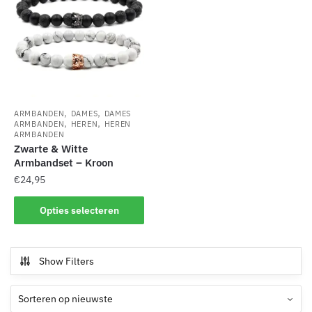
,
,
ARMBANDEN
DAMES
DAMES
,
,
ARMBANDEN
HEREN
HEREN
ARMBANDEN
Zwarte & Witte
Armbandset – Kroon
€
24,95
Dit
Opties selecteren
product
heeft
meerdere
Show Filters
variaties.
Deze
optie