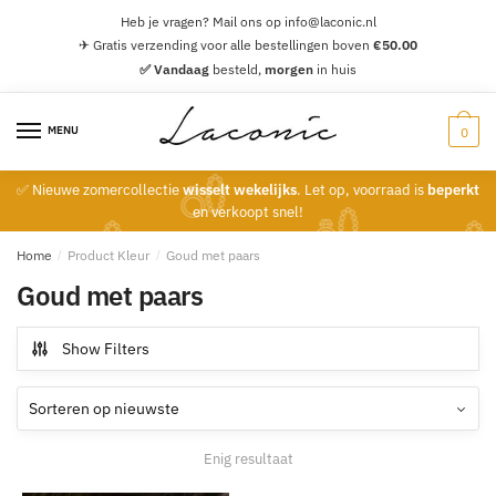
Skip
Skip
Heb je vragen? Mail ons op info@laconic.nl
to
to
✈ Gratis verzending voor alle bestellingen boven
€
50.00
navigation
content
✅ Vandaag
besteld,
morgen
in huis
MENU
0
✅ Nieuwe zomercollectie
wisselt wekelijks
. Let op, voorraad is
beperkt
en verkoopt snel!
Home
/
Product Kleur
/
Goud met paars
Goud met paars
Show Filters
Enig resultaat