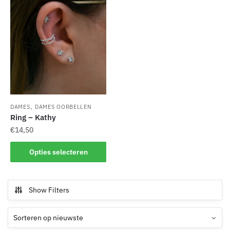
,
DAMES
DAMES OORBELLEN
Ring – Kathy
€
14,50
Dit
Opties selecteren
product
heeft
meerdere
Show Filters
variaties.
Deze
optie