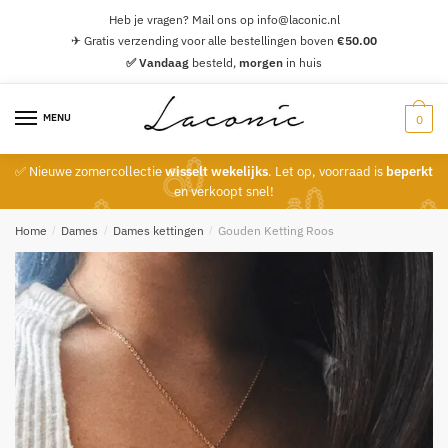
Skip
Skip
Heb je vragen? Mail ons op info@laconic.nl
to
to
✈ Gratis verzending voor alle bestellingen boven
€
50.00
navigation
content
✅ Vandaag
besteld,
morgen
in huis
MENU
0
✅ Nieuwe zomercollectie
wisselt wekelijks
. Let op, voorraad is
beperkt
en verkoopt snel!
Home
/
Dames
/
Dames kettingen
/
Gouden Ketting Roos