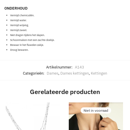
ONDERHOUD
Vermijd chemicaliën.
Vermijd water.
Vermijd wrijving.
Vermijd zweet.
Niet dragen tijdens het slapen.
Schoonmaken met een zachte doekje.
Bewaar in het fluwelen zakje.
Droog bewaren.
Artikelnummer:
A143
Categorieën:
Dames
,
Dames kettingen
,
Kettingen
Gerelateerde producten
Niet in voorraad