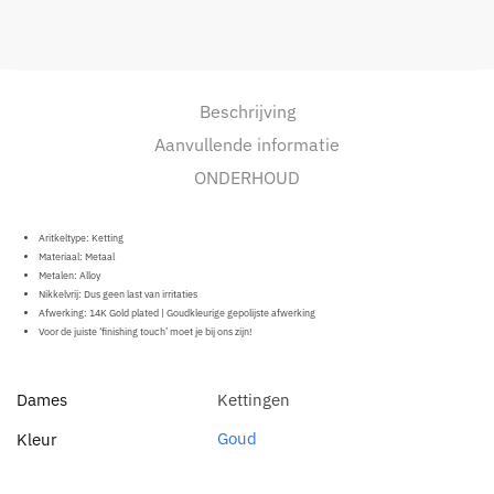
Beschrijving
Aanvullende informatie
ONDERHOUD
Aritkeltype: Ketting
Materiaal:
Metaal
Metalen: Alloy
Nikkelvrij: Dus geen last van irritaties
Afwerking: 14K Gold plated | Goudkleurige gepolijste afwerking
Voor de juiste ‘finishing touch’ moet je bij ons zijn!
Dames
Kettingen
Goud
Kleur