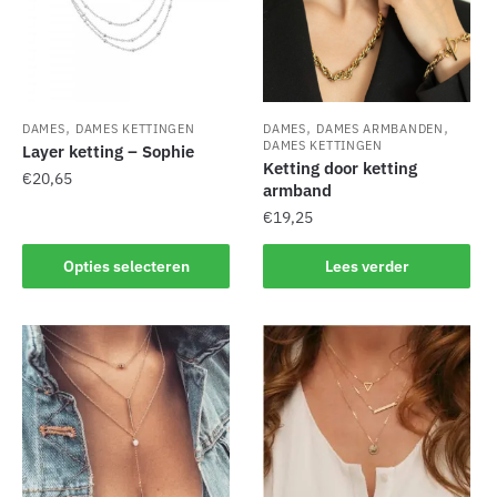
,
,
,
DAMES
DAMES KETTINGEN
DAMES
DAMES ARMBANDEN
DAMES KETTINGEN
Layer ketting – Sophie
Ketting door ketting
€
20,65
armband
€
19,25
Dit
product
Opties selecteren
Lees verder
heeft
meerdere
variaties.
Deze
optie
kan
gekozen
worden
op