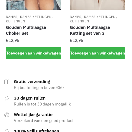
de
productpagina
,
,
,
,
DAMES
DAMES KETTINGEN
DAMES
DAMES KETTINGEN
KETTINGEN
KETTINGEN
Gouden Multilaagse
Gouden Multilaagse
Choker Set
Ketting set van 3
€
12,95
€
12,95
Toevoegen aan winkelwagen
Toevoegen aan winkelwagen
Gratis verzending
Bij bestellingen boven €50
30 dagen ruilen
Ruilen is tot 30 dagen mogelijk
Wettelijke garantie
Verzekerd van een goed product
100% veilig afrekenen