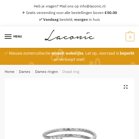
Skip
Skip
Heb je vragen? Mail ons op info@laconic.nl
to
to
✈ Gratis verzending voor alle bestellingen boven
€
50.00
navigation
content
✅ Vandaag
besteld,
morgen
in huis
MENU
0
✅ Nieuwe zomercollectie
wisselt wekelijks
. Let op, voorraad is
beperkt
en verkoopt snel!
Home
/
Dames
/
Dames ringen
/
Draad ring
🔍