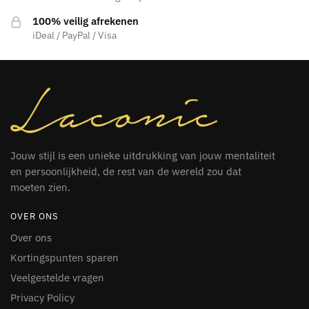
productpagina
100% veilig afrekenen
iDeal / PayPal / Visa
Jouw stijl is een unieke uitdrukking van jouw mentaliteit
en persoonlijkheid, de rest van de wereld zou dat
moeten zien.
OVER ONS
Over ons
Kortingspunten sparen
Veelgestelde vragen
Privacy Policy