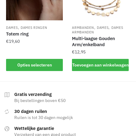
,
,
,
DAMES
DAMES RINGEN
ARMBANDEN
DAMES
DAMES
ARMBANDEN
Totem ring
Multi-laagse Gouden
€
19,60
Arm/enkelband
€
12,95
Dit
product
Opties selecteren
Toevoegen aan winkelwagen
heeft
meerdere
variaties.
Deze
Gratis verzending
optie
Bij bestellingen boven €50
kan
gekozen
30 dagen ruilen
Ruilen is tot 30 dagen mogelijk
worden
op
Wettelijke garantie
de
Verzekerd van een goed product