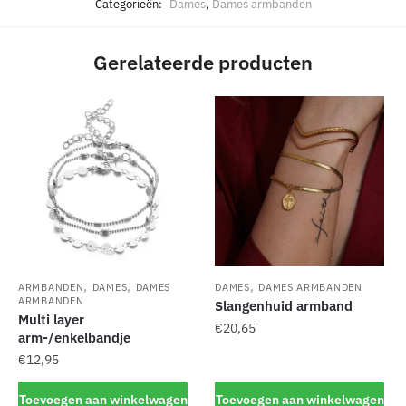
Categorieën:
Dames
,
Dames armbanden
Gerelateerde producten
,
,
,
ARMBANDEN
DAMES
DAMES
DAMES
DAMES ARMBANDEN
ARMBANDEN
Slangenhuid armband
Multi layer
€
20,65
arm-/enkelbandje
€
12,95
Toevoegen aan winkelwagen
Toevoegen aan winkelwagen