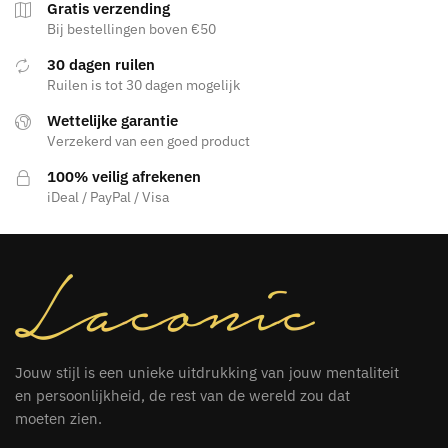
Gratis verzending
Bij bestellingen boven €50
30 dagen ruilen
Ruilen is tot 30 dagen mogelijk
Wettelijke garantie
Verzekerd van een goed product
100% veilig afrekenen
iDeal / PayPal / Visa
Jouw stijl is een unieke uitdrukking van jouw mentaliteit
en persoonlijkheid, de rest van de wereld zou dat
moeten zien.