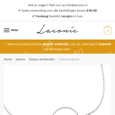
Skip
Skip
Heb je vragen? Mail ons op info@laconic.nl
to
to
✈ Gratis verzending voor alle bestellingen boven
€
50.00
navigation
content
✅ Vandaag
besteld,
morgen
in huis
MENU
0
✅ Nieuwe zomercollectie
wisselt wekelijks
. Let op, voorraad is
beperkt
en verkoopt snel!
Home
/
Dames
/
Dames armbanden
/
Cirkel armband