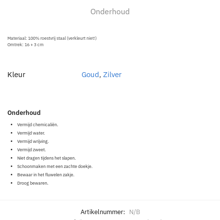
Onderhoud
Materiaal: 100% roestvrij staal (verkleurt niet!)
Omtrek: 16 + 3 cm
Kleur
Goud
,
Zilver
Onderhoud
Vermijd chemicaliën.
Vermijd water.
Vermijd wrijving.
Vermijd zweet.
Niet dragen tijdens het slapen.
Schoonmaken met een zachte doekje.
Bewaar in het fluwelen zakje.
Droog bewaren.
Artikelnummer:
N/B