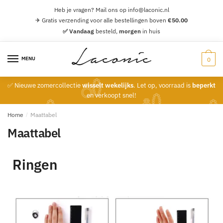
Heb je vragen? Mail ons op info@laconic.nl
✈ Gratis verzending voor alle bestellingen boven
€
50.00
✅ Vandaag
besteld,
morgen
in huis
MENU
0
✅ Nieuwe zomercollectie
wisselt wekelijks
. Let op, voorraad is
beperkt
en verkoopt snel!
Home
/
Maattabel
Maattabel
Ringen